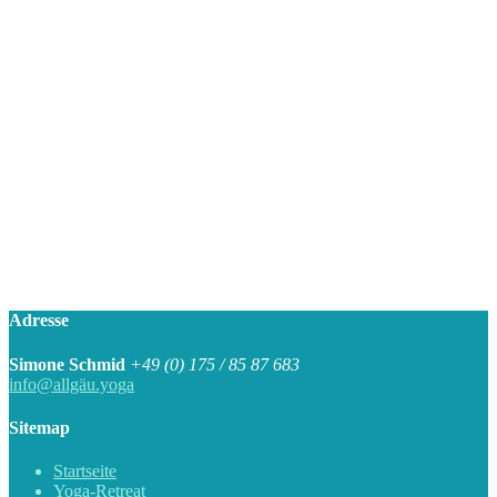
Adresse
Simone Schmid
+49 (0) 175 / 85 87 683
info@allgäu.yoga
Sitemap
Startseite
Yoga-Retreat