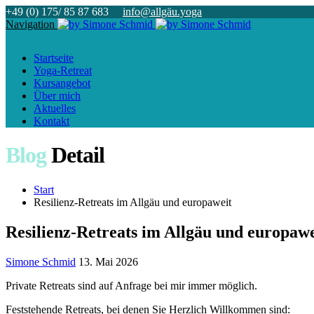
+49 (0) 175/ 85 87 683
info@allgäu.yoga
Navigation
Startseite
Yoga-Retreat
Kursangebot
Über mich
Aktuelles
Kontakt
Blog
Detail
Start
Resilienz-Retreats im Allgäu und europaweit
Resilienz-Retreats im Allgäu und europawe
Simone Schmid
13. Mai 2026
Private Retreats sind auf Anfrage bei mir immer möglich.
Feststehende Retreats, bei denen Sie Herzlich Willkommen sind: