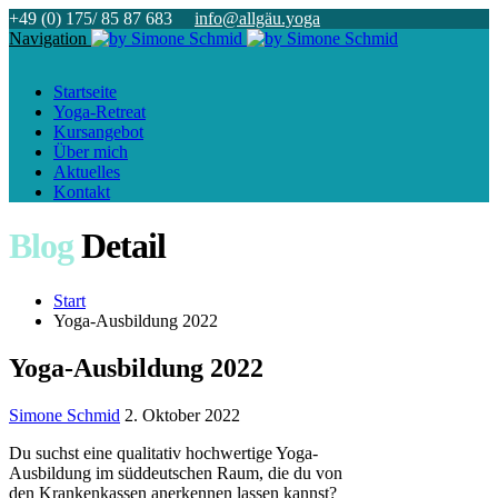
+49 (0) 175/ 85 87 683
info@allgäu.yoga
Navigation
Startseite
Yoga-Retreat
Kursangebot
Über mich
Aktuelles
Kontakt
Blog
Detail
Start
Yoga-Ausbildung 2022
Yoga-Ausbildung 2022
Simone Schmid
2. Oktober 2022
Du suchst eine qualitativ hochwertige Yoga-
Ausbildung im süddeutschen Raum, die du von
den Krankenkassen anerkennen lassen kannst?