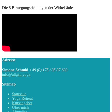
Die 8 Bewegungsrichtungen der Wirbelsäule
Adresse
Simone Schmid
+49 (0) 175 / 85 87 683
info@allgäu.yoga
Sitemap
Startseite
Yoga-Retreat
Kursangebot
Über mich
Aktuelles