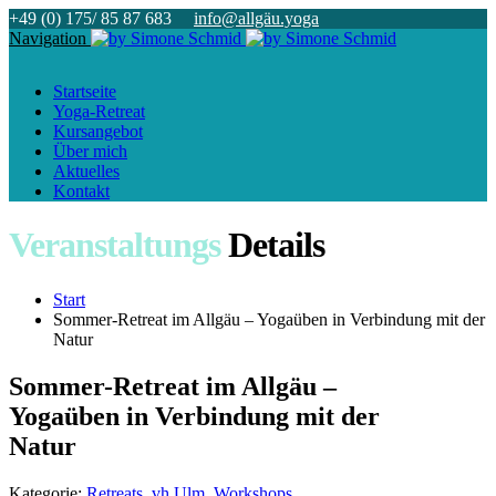
+49 (0) 175/ 85 87 683
info@allgäu.yoga
Navigation
Startseite
Yoga-Retreat
Kursangebot
Über mich
Aktuelles
Kontakt
Veranstaltungs
Details
Start
Sommer-Retreat im Allgäu – Yogaüben in Verbindung mit der
Natur
Sommer-Retreat im Allgäu –
Yogaüben in Verbindung mit der
Natur
Kategorie:
Retreats
,
vh Ulm
,
Workshops