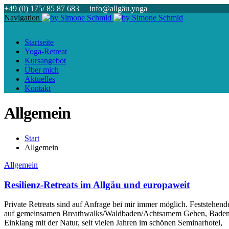
+49 (0) 175/ 85 87 683
info@allgäu.yoga
Navigation
Startseite
Yoga-Retreat
Kursangebot
Über mich
Aktuelles
Kontakt
Allgemein
Start
Allgemein
Allgemein
Resilienz-Retreats im Allgäu und europaweit
Private Retreats sind auf Anfrage bei mir immer möglich. Feststehend
auf gemeinsamen Breathwalks/Waldbaden/Achtsamem Gehen, Baden in
Einklang mit der Natur, seit vielen Jahren im schönen Seminarhotel,