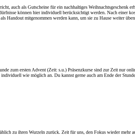
icht, auch als Gutscheine für ein nachhaltiges Weihnachtsgeschenk erh
dürfnisse können hier individuell berücksichtigt werden. Nach einer ko
ch als Handout mitgenommen werden kann, um sie zu Hause weiter üben 
 zum ersten Advent (Zeit: s.u.) Präsenzkurse sind zur Zeit nur onlin
dividuell wie möglich an. Du kannst gerne auch am Ende der Stunde F
lmählich zu ihren Wurzeln zurück. Zeit für uns, den Fokus wieder mehr a